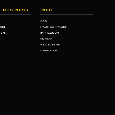
& BUSINESS
INFO
AGB
NKEN
HÄUFIGE FRAGEN
TEN
IMPRESSUM
N
KONTAKT
NEWSLETTER
ÜBER UNS