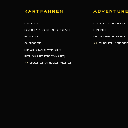
KARTFAHREN
ADVENTURE
EVENTS
ESSEN & TRINKEN
GRUPPEN & GEBURTSTAGE
EVENTS
INDOOR
GRUPPEN & GEBUR
OUTDOOR
>>
BUCHEN / RESE
KINDER KARTFAHREN
RENNKART (EIGENKART)
>>
BUCHEN / RESERVIEREN