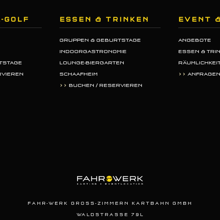
-GOLF
ESSEN & TRINKEN
EVENT 
GRUPPEN & GEBURTSTAGE
ANGEBOTE
INDOORGASTRONOMIE
ESSEN & TRI
TSTAGE
LOUNGE-BIERGARTEN
RÄUMLICHKEI
RVIEREN
SCHAAFHEIM
>>
ANFRAGE
>>
BUCHEN / RESERVIEREN
FAHR-WERK GROSS-ZIMMERN KARTBAHN GMBH
WALDSTRASSE 79L