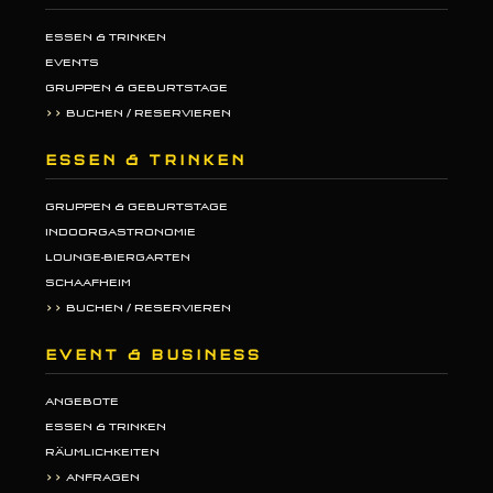
ESSEN & TRINKEN
EVENTS
GRUPPEN & GEBURTSTAGE
>>
BUCHEN / RESERVIEREN
ESSEN & TRINKEN
GRUPPEN & GEBURTSTAGE
INDOORGASTRONOMIE
LOUNGE-BIERGARTEN
SCHAAFHEIM
>>
BUCHEN / RESERVIEREN
EVENT & BUSINESS
ANGEBOTE
ESSEN & TRINKEN
RÄUMLICHKEITEN
>>
ANFRAGEN