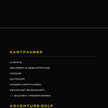
KARTFAHREN
EVENTS
GRUPPEN & GEBURTSTAGE
INDOOR
OUTDOOR
KINDER KARTFAHREN
RENNKART (EIGENKART)
>>
BUCHEN / RESERVIEREN
ADVENTURE-GOLF