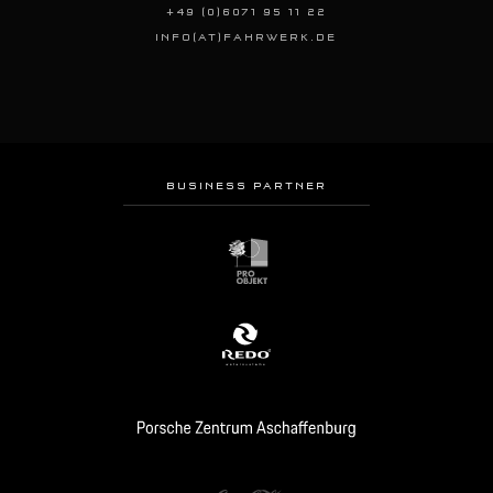
+49 (0)6071 95 11 22
INFO(AT)FAHRWERK.DE
BUSINESS PARTNER