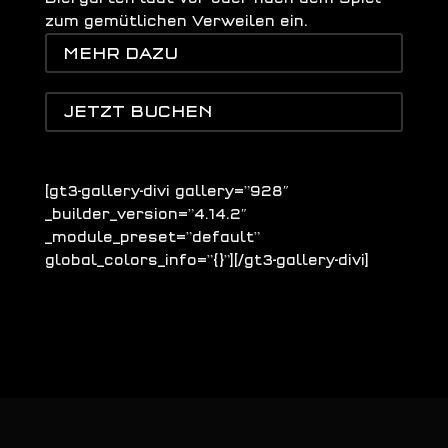
zum gemütlichen Verweilen ein.
MEHR DAZU
JETZT BUCHEN
[gt3-gallery-divi gallery=”928″
_builder_version=”4.14.2″
_module_preset=”default”
global_colors_info=”{}”][/gt3-gallery-divi]