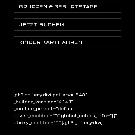
GRUPPEN & GEBURTSTAGE
JETZT BUCHEN
KINDER KARTFAHREN
[gt3-gallery-divi gallery="648"
_builder_version="4.14.1"
_module_preset="default"
hover_enabled="0" global_colors_info="{}"
sticky_enabled="0"][/gt3-gallery-divi]