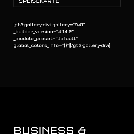
SPEISEKARTE
[gt3-gallery-divi gallery=”941″
_builder_version=”4.14.2″
_module_preset=”default”
global_colors_info=”{}”][/gt3-gallery-divi]
BUSINESS &