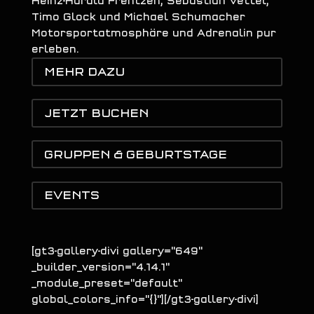
Heinz-Harald Frentzen, Sebastian Vettel,
Timo Glock und Michael Schumacher
Motorsportatmosphäre und Adrenalin pur
erleben.
MEHR DAZU
JETZT BUCHEN
GRUPPEN & GEBURTSTAGE
EVENTS
[gt3-gallery-divi gallery="649"
_builder_version="4.14.1"
_module_preset="default"
global_colors_info="{}"][/gt3-gallery-divi]