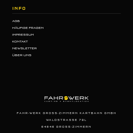
INFO
AGB
HÄUFIGE FRAGEN
IMPRESSUM
KONTAKT
NEWSLETTER
ÜBER UNS
FAHR-WERK GROSS-ZIMMERN KARTBAHN GMBH
WALDSTRASSE 79L
64846 GROSS-ZIMMERN