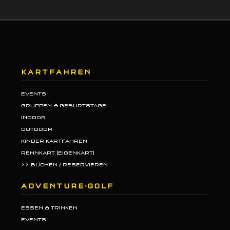
KARTFAHREN
EVENTS
GRUPPEN & GEBURTSTAGE
INDOOR
OUTDOOR
KINDER KARTFAHREN
RENNKART (EIGENKART)
>>
BUCHEN / RESERVIEREN
ADVENTURE-GOLF
ESSEN & TRINKEN
EVENTS