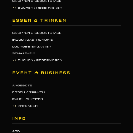
GRUPPEN & GEBURTSTAGE
>>
BUCHEN / RESERVIEREN
ESSEN & TRINKEN
GRUPPEN & GEBURTSTAGE
INDOORGASTRONOMIE
LOUNGE-BIERGARTEN
SCHAAFHEIM
>>
BUCHEN / RESERVIEREN
EVENT & BUSINESS
ANGEBOTE
ESSEN & TRINKEN
RÄUMLICHKEITEN
>>
ANFRAGEN
INFO
AGB