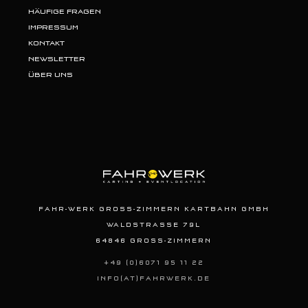
HÄUFIGE FRAGEN
IMPRESSUM
KONTAKT
NEWSLETTER
ÜBER UNS
FAHR-WERK GROSS-ZIMMERN KARTBAHN GMBH
WALDSTRASSE 79L
64846 GROSS-ZIMMERN
+49 (0)6071 95 11 22
INFO(AT)FAHRWERK.DE