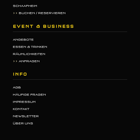
SCHAAFHEIM
>>
BUCHEN / RESERVIEREN
EVENT & BUSINESS
ANGEBOTE
ESSEN & TRINKEN
RÄUMLICHKEITEN
>>
ANFRAGEN
INFO
AGB
HÄUFIGE FRAGEN
IMPRESSUM
KONTAKT
NEWSLETTER
ÜBER UNS