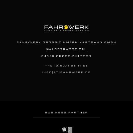
FAHR-WERK GROSS-ZIMMERN KARTBAHN GMBH
WALDSTRASSE 79L
64846 GROSS-ZIMMERN
+49 (0)6071 95 11 22
INFO(AT)FAHRWERK.DE
BUSINESS PARTNER