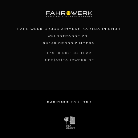
FAHR-WERK GROSS-ZIMMERN KARTBAHN GMBH
WALDSTRASSE 79L
64846 GROSS-ZIMMERN
+49 (0)6071 95 11 22
INFO(AT)FAHRWERK.DE
BUSINESS PARTNER