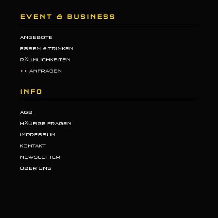
EVENT & BUSINESS
ANGEBOTE
ESSEN & TRINKEN
RÄUMLICHKEITEN
>>
ANFRAGEN
INFO
AGB
HÄUFIGE FRAGEN
IMPRESSUM
KONTAKT
NEWSLETTER
ÜBER UNS